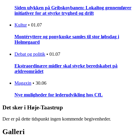
Siden ulykken på Gribskovbanen: Lokaltog gennemfører
initiativer for at styrke tryghed og drift
Kultur
•
01.07
Montéryttere og ponykuske samles til stor løbsdag i
Holmegaard
Debat og politik
•
01.07
Ekstraordinære midler skal styrke beredskabet på
ældreområdet
Magaxin
•
30.06
Nye muligheder for lederudvikling hos CfL
Det sker i Høje-Taastrup
Der er på dette tidspunkt ingen kommende begivenheder.
Galleri