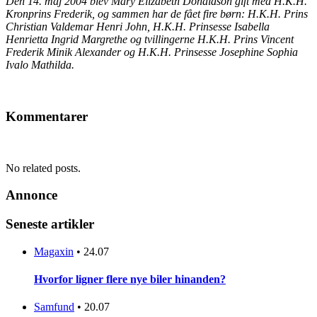
Den 14. maj 2004 blev Mary Elizabeth Donaldson gift med H.K.H.
Kronprins Frederik, og sammen har de fået fire børn: H.K.H. Prins
Christian Valdemar Henri John, H.K.H. Prinsesse Isabella
Henrietta Ingrid Margrethe og tvillingerne H.K.H. Prins Vincent
Frederik Minik Alexander og H.K.H. Prinsesse Josephine Sophia
Ivalo Mathilda.
Kommentarer
No related posts.
Annonce
Seneste artikler
Magaxin
•
24.07
Hvorfor ligner flere nye biler hinanden?
Samfund
•
20.07