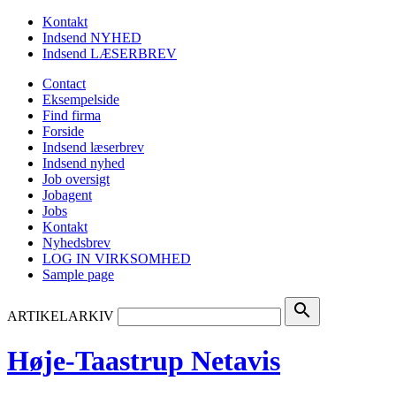
Kontakt
Indsend NYHED
Indsend LÆSERBREV
Contact
Eksempelside
Find firma
Forside
Indsend læserbrev
Indsend nyhed
Job oversigt
Jobagent
Jobs
Kontakt
Nyhedsbrev
LOG IN VIRKSOMHED
Sample page
search
ARTIKELARKIV
Høje-Taastrup Netavis