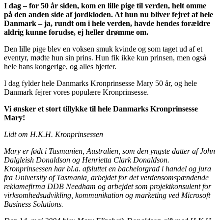
I dag – for 50 år siden, kom en lille pige til verden, helt omme
på den anden side af jordkloden. At hun nu bliver fejret af hele
Danmark – ja, rundt om i hele verden, havde hendes forældre
aldrig kunne forudse, ej heller drømme om.
Den lille pige blev en voksen smuk kvinde og som taget ud af et
eventyr, mødte hun sin prins. Hun fik ikke kun prinsen, men også
hele hans kongerige, og alles hjerter.
I dag fylder hele Danmarks Kronprinsesse Mary 50 år, og hele
Danmark fejrer vores populære Kronprinsesse.
Vi ønsker et stort tillykke til hele Danmarks Kronprinsesse
Mary!
Lidt om H.K.H. Kronprinsessen
Mary er født i Tasmanien, Australien, som den yngste datter af John
Dalgleish Donaldson og Henrietta Clark Donaldson.
Kronprinsessen har bl.a. afsluttet en bachelorgrad i handel og jura
fra University of Tasmania, arbejdet for det verdensomspændende
reklamefirma DDB Needham og arbejdet som projektkonsulent for
virksomhedsudvikling, kommunikation og marketing ved Microsoft
Business Solutions.