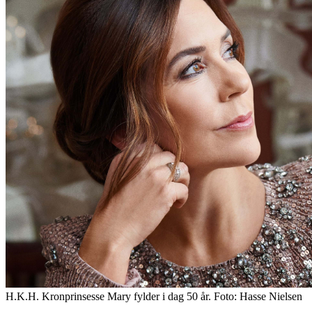
H.K.H. Kronprinsesse Mary fylder i dag 50 år. Foto: Hasse Nielsen