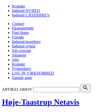
Kontakt
Indsend NYHED
Indsend LÆSERBREV
Contact
Eksempelside
Find firma
Forside
Indsend læserbrev
Indsend nyhed
Job oversigt
Jobagent
Jobs
Kontakt
Nyhedsbrev
LOG IN VIRKSOMHED
Sample page
search
ARTIKELARKIV
Høje-Taastrup Netavis