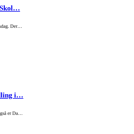
å Skol…
nsdag. Der…
ling i…
 også er Da…