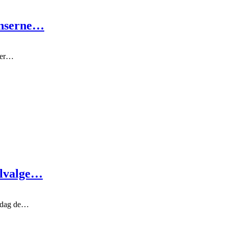
enserne…
r er…
alvalge…
rsdag de…