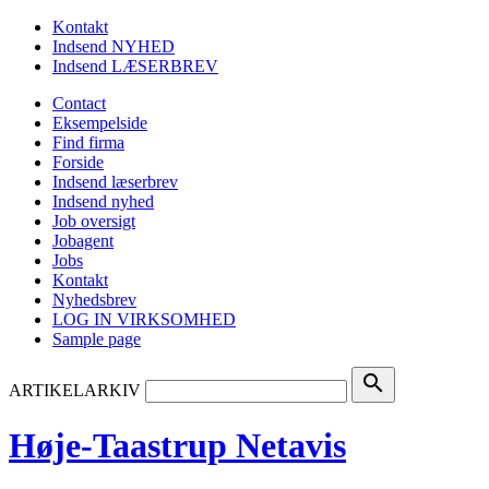
Kontakt
Indsend NYHED
Indsend LÆSERBREV
Contact
Eksempelside
Find firma
Forside
Indsend læserbrev
Indsend nyhed
Job oversigt
Jobagent
Jobs
Kontakt
Nyhedsbrev
LOG IN VIRKSOMHED
Sample page
search
ARTIKELARKIV
Høje-Taastrup Netavis