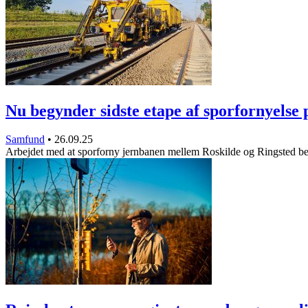
Nu begynder sidste etape af sporfornyelse
Samfund
•
26.09.25
Arbejdet med at sporforny jernbanen mellem Roskilde og Ringsted 