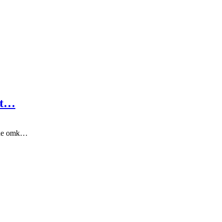
elt…
kede omk…