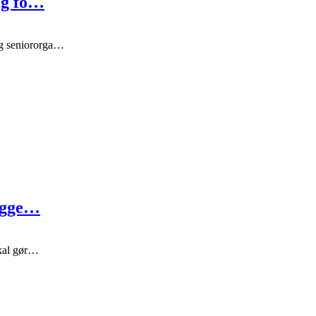
ig fo…
og seniororga…
bygge…
skal gør…