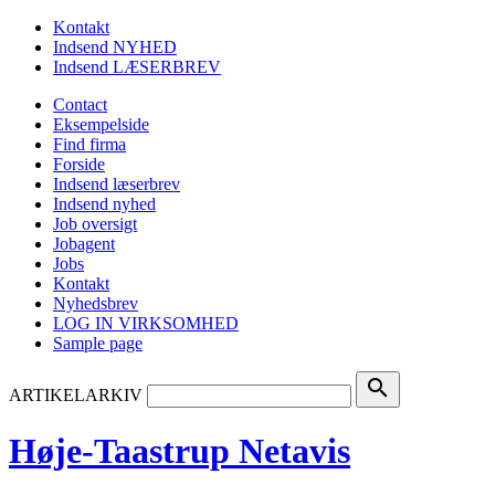
Kontakt
Indsend NYHED
Indsend LÆSERBREV
Contact
Eksempelside
Find firma
Forside
Indsend læserbrev
Indsend nyhed
Job oversigt
Jobagent
Jobs
Kontakt
Nyhedsbrev
LOG IN VIRKSOMHED
Sample page
search
ARTIKELARKIV
Høje-Taastrup Netavis