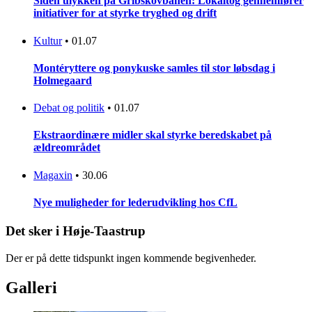
Siden ulykken på Gribskovbanen: Lokaltog gennemfører
initiativer for at styrke tryghed og drift
Kultur
•
01.07
Montéryttere og ponykuske samles til stor løbsdag i
Holmegaard
Debat og politik
•
01.07
Ekstraordinære midler skal styrke beredskabet på
ældreområdet
Magaxin
•
30.06
Nye muligheder for lederudvikling hos CfL
Det sker i Høje-Taastrup
Der er på dette tidspunkt ingen kommende begivenheder.
Galleri