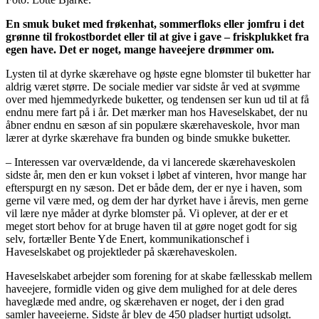
En smuk buket med frøkenhat, sommerfloks eller jomfru i det
grønne til frokostbordet eller til at give i gave – friskplukket fra
egen have. Det er noget, mange haveejere drømmer om.
Lysten til at dyrke skærehave og høste egne blomster til buketter har
aldrig været større. De sociale medier var sidste år ved at svømme
over med hjemmedyrkede buketter, og tendensen ser kun ud til at få
endnu mere fart på i år. Det mærker man hos Haveselskabet, der nu
åbner endnu en sæson af sin populære skærehaveskole, hvor man
lærer at dyrke skærehave fra bunden og binde smukke buketter.
– Interessen var overvældende, da vi lancerede skærehaveskolen
sidste år, men den er kun vokset i løbet af vinteren, hvor mange har
efterspurgt en ny sæson. Det er både dem, der er nye i haven, som
gerne vil være med, og dem der har dyrket have i årevis, men gerne
vil lære nye måder at dyrke blomster på. Vi oplever, at der er et
meget stort behov for at bruge haven til at gøre noget godt for sig
selv, fortæller Bente Yde Enert, kommunikationschef i
Haveselskabet og projektleder på skærehaveskolen.
Haveselskabet arbejder som forening for at skabe fællesskab mellem
haveejere, formidle viden og give dem mulighed for at dele deres
haveglæde med andre, og skærehaven er noget, der i den grad
samler haveejerne. Sidste år blev de 450 pladser hurtigt udsolgt.