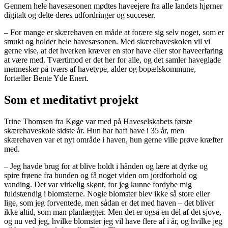
Gennem hele havesæsonen mødtes haveejere fra alle landets hjørner
digitalt og delte deres udfordringer og succeser.
– For mange er skærehaven en måde at forære sig selv noget, som er
smukt og holder hele havesæsonen. Med skærehaveskolen vil vi
gerne vise, at det hverken kræver en stor have eller stor haveerfaring
at være med. Tværtimod er det her for alle, og det samler haveglade
mennesker på tværs af havetype, alder og bopælskommune,
fortæller Bente Yde Enert.
Som et meditativt projekt
Trine Thomsen fra Køge var med på Haveselskabets første
skærehaveskole sidste år. Hun har haft have i 35 år, men
skærehaven var et nyt område i haven, hun gerne ville prøve kræfter
med.
– Jeg havde brug for at blive holdt i hånden og lære at dyrke og
spire frøene fra bunden og få noget viden om jordforhold og
vanding. Det var virkelig skønt, for jeg kunne fordybe mig
fuldstændig i blomsterne. Nogle blomster blev ikke så store eller
lige, som jeg forventede, men sådan er det med haven – det bliver
ikke altid, som man planlægger. Men det er også en del af det sjove,
og nu ved jeg, hvilke blomster jeg vil have flere af i år, og hvilke jeg