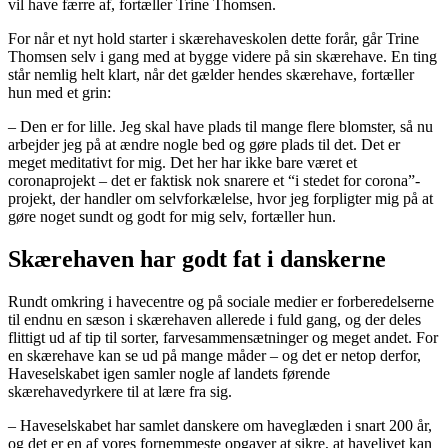
vil have færre af, fortæller Trine Thomsen.
For når et nyt hold starter i skærehaveskolen dette forår, går Trine
Thomsen selv i gang med at bygge videre på sin skærehave. En ting
står nemlig helt klart, når det gælder hendes skærehave, fortæller
hun med et grin:
– Den er for lille. Jeg skal have plads til mange flere blomster, så nu
arbejder jeg på at ændre nogle bed og gøre plads til det. Det er
meget meditativt for mig. Det her har ikke bare været et
coronaprojekt – det er faktisk nok snarere et “i stedet for corona”-
projekt, der handler om selvforkælelse, hvor jeg forpligter mig på at
gøre noget sundt og godt for mig selv, fortæller hun.
Skærehaven har godt fat i danskerne
Rundt omkring i havecentre og på sociale medier er forberedelserne
til endnu en sæson i skærehaven allerede i fuld gang, og der deles
flittigt ud af tip til sorter, farvesammensætninger og meget andet. For
en skærehave kan se ud på mange måder – og det er netop derfor,
Haveselskabet igen samler nogle af landets førende
skærehavedyrkere til at lære fra sig.
– Haveselskabet har samlet danskere om haveglæden i snart 200 år,
og det er en af vores fornemmeste opgaver at sikre, at havelivet kan