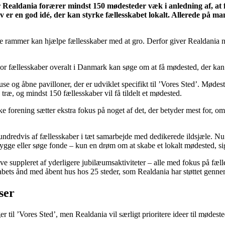
r Realdania forærer mindst 150 mødesteder væk i anledning af, at 
er en god idé, der kan styrke fællesskabet lokalt. Allerede på man
siske rammer kan hjælpe fællesskaber med at gro. Derfor giver Realdania
vor fællesskaber overalt i Danmark kan søge om at få mødested, der kan
e og åbne pavilloner, der er udviklet specifikt til ’Vores Sted’. Mødes
træ, og mindst 150 fællesskaber vil få tildelt et mødested.
ke forening sætter ekstra fokus på noget af det, der betyder mest for, om
l hundredvis af fællesskaber i tæt samarbejde med dedikerede ildsjæle. Nu 
bygge eller søge fonde – kun en drøm om at skabe et lokalt mødested, si
ive suppleret af yderligere jubilæumsaktiviteter – alle med fokus på fæl
sskabets ånd med åbent hus hos 25 steder, som Realdania har støttet ge
ser
r til ’Vores Sted’, men Realdania vil særligt prioritere ideer til mødest