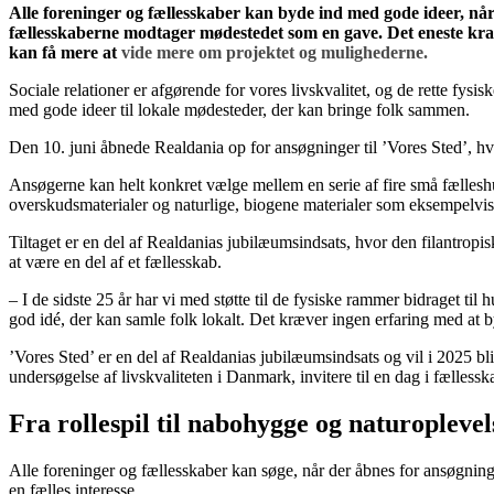
Alle foreninger og fællesskaber kan byde ind med gode ideer, nå
fællesskaberne modtager mødestedet som en gave. Det eneste krav 
kan få mere at
vide mere om projektet og mulighederne.
Sociale relationer er afgørende for vores livskvalitet, og de rette fy
med gode ideer til lokale mødesteder, der kan bringe folk sammen.
Den 10. juni åbnede Realdania op for ansøgninger til ’Vores Sted’, h
Ansøgerne kan helt konkret vælge mellem en serie af fire små fælleshus
overskudsmaterialer og naturlige, biogene materialer som eksempelvis 
Tiltaget er en del af Realdanias jubilæumsindsats, hvor den filantropis
at være en del af et fællesskab.
– I de sidste 25 år har vi med støtte til de fysiske rammer bidraget ti
god idé, der kan samle folk lokalt. Det kræver ingen erfaring med at 
’Vores Sted’ er en del af Realdanias jubilæumsindsats og vil i 2025 bl
undersøgelse af livskvaliteten i Danmark, invitere til en dag i fælle
Fra rollespil til nabohygge og naturoplevel
Alle foreninger og fællesskaber kan søge, når der åbnes for ansøgninge
en fælles interesse.