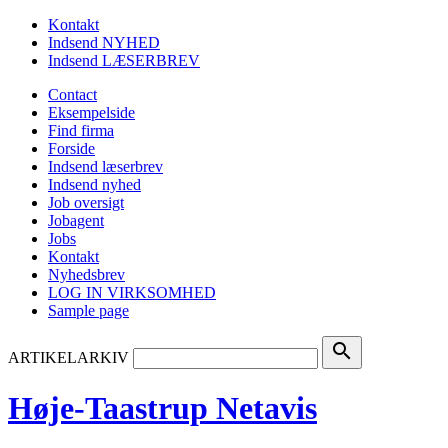
Kontakt
Indsend NYHED
Indsend LÆSERBREV
Contact
Eksempelside
Find firma
Forside
Indsend læserbrev
Indsend nyhed
Job oversigt
Jobagent
Jobs
Kontakt
Nyhedsbrev
LOG IN VIRKSOMHED
Sample page
search
ARTIKELARKIV
Høje-Taastrup Netavis