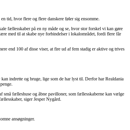
 i en tid, hvor flere og flere danskere føler sig ensomme.
ale fællesskaber på en ny måde og se, hvor stor forskel vi kan gøre
e med til at skabe nye forbindelser i lokalområdet, fordi flere får
re end 100 af disse viser, at fire ud af fem stadig er aktive og trives
 kan indrette og bruge, lige som de har lyst til. Derfor har Realdania
d penge.
ie af små fælleshuse og åbne pavilloner, som fællesskaberne kan vælge
fællesskaber, siger Jesper Nygård.
ndkomne ansøgninger.