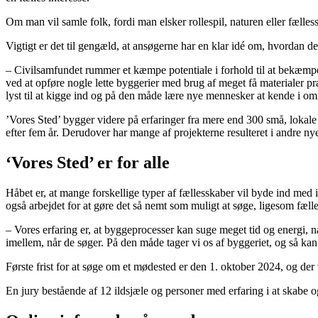
Om man vil samle folk, fordi man elsker rollespil, naturen eller fæll
Vigtigt er det til gengæld, at ansøgerne har en klar idé om, hvordan de v
– Civilsamfundet rummer et kæmpe potentiale i forhold til at bekæmpe 
ved at opføre nogle lette byggerier med brug af meget få materialer pr
lyst til at kigge ind og på den måde lære nye mennesker at kende i om
’Vores Sted’ bygger videre på erfaringer fra mere end 300 små, lokale i
efter fem år. Derudover har mange af projekterne resulteret i andre nye
‘Vores Sted’ er for alle
Håbet er, at mange forskellige typer af fællesskaber vil byde ind med i
også arbejdet for at gøre det så nemt som muligt at søge, ligesom fæ
– Vores erfaring er, at byggeprocesser kan suge meget tid og energi, n
imellem, når de søger. På den måde tager vi os af byggeriet, og så 
Første frist for at søge om et mødested er den 1. oktober 2024, og der
En jury bestående af 12 ildsjæle og personer med erfaring i at skabe 