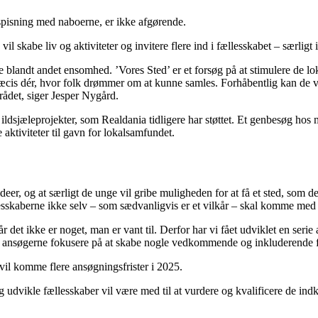
esspisning med naboerne, er ikke afgørende.
il skabe liv og aktiviteter og invitere flere ind i fællesskabet – særligt
blandt andet ensomhed. ’Vores Sted’ er et forsøg på at stimulere de lok
æcis dér, hvor folk drømmer om at kunne samles. Forhåbentlig kan de vær
rådet, siger Jesper Nygård.
ldsjæleprojekter, som Realdania tidligere har støttet. Et genbesøg hos me
 aktiviteter til gavn for lokalsamfundet.
deer, og at særligt de unge vil gribe muligheden for at få et sted, som de
llesskaberne ikke selv – som sædvanligvis er et vilkår – skal komme me
år det ikke er noget, man er vant til. Derfor har vi fået udviklet en ser
kan ansøgerne fokusere på at skabe nogle vedkommende og inkluderende 
 vil komme flere ansøgningsfrister i 2025.
og udvikle fællesskaber vil være med til at vurdere og kvalificere de i