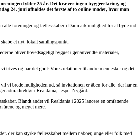
foreningen fylder 25 år. Det kræver ingen byggeerfaring, og
dag 24. juni afholdes det første af to online-møder, hvor man
 nu alle foreninger og fællesskaber i Danmark mulighed for at byde ind
 skabe et nyt, lokalt samlingspunkt.
tederne bliver hovedsageligt bygget i genanvendte materialer,
 vi trives og har det godt: Vores relationer til andre mennesker og det
vil vi brede muligheden ud, så invitationen er åben for alle, der har en
ger adm. direktør i Realdania, Jesper Nygård.
lesskaber. Blandt andet vil Realdania i 2025 lancere en omfattende
nnem årene og meget mere.
eder, der kan styrke fællesskabet mellem naboer, unge eller folk med