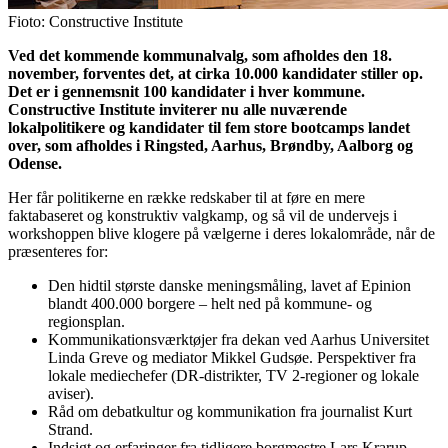
Fioto: Constructive Institute
Ved det kommende kommunalvalg, som afholdes den 18.
november, forventes det, at cirka 10.000 kandidater stiller op.
Det er i gennemsnit 100 kandidater i hver kommune.
Constructive Institute inviterer nu alle nuværende
lokalpolitikere og kandidater til fem store bootcamps landet
over, som afholdes i Ringsted, Aarhus, Brøndby, Aalborg og
Odense.
Her får politikerne en række redskaber til at føre en mere
faktabaseret og konstruktiv valgkamp, og så vil de undervejs i
workshoppen blive klogere på vælgerne i deres lokalområde, når de
præsenteres for:
Den hidtil største danske meningsmåling, lavet af Epinion
blandt 400.000 borgere – helt ned på kommune- og
regionsplan.
Kommunikationsværktøjer fra dekan ved Aarhus Universitet
Linda Greve og mediator Mikkel Gudsøe. Perspektiver fra
lokale mediechefer (DR-distrikter, TV 2-regioner og lokale
aviser).
Råd om debatkultur og kommunikation fra journalist Kurt
Strand.
Indsigt og erfaringer fra tidligere borgmestre Lars Krarup