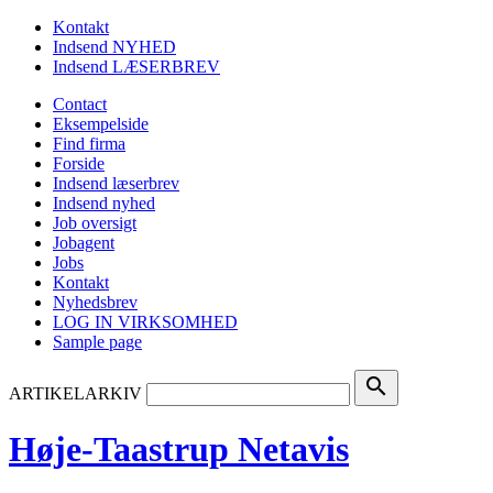
Kontakt
Indsend NYHED
Indsend LÆSERBREV
Contact
Eksempelside
Find firma
Forside
Indsend læserbrev
Indsend nyhed
Job oversigt
Jobagent
Jobs
Kontakt
Nyhedsbrev
LOG IN VIRKSOMHED
Sample page
search
ARTIKELARKIV
Høje-Taastrup Netavis