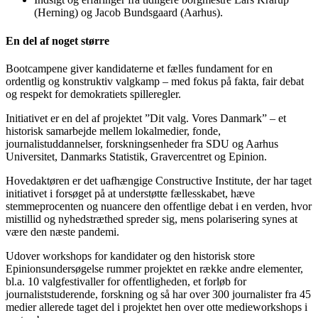
(Herning) og Jacob Bundsgaard (Aarhus).
En del af noget større
Bootcampene giver kandidaterne et fælles fundament for en
ordentlig og konstruktiv valgkamp – med fokus på fakta, fair debat
og respekt for demokratiets spilleregler.
Initiativet er en del af projektet ”Dit valg. Vores Danmark” – et
historisk samarbejde mellem lokalmedier, fonde,
journalistuddannelser, forskningsenheder fra SDU og Aarhus
Universitet, Danmarks Statistik, Gravercentret og Epinion.
Hovedaktøren er det uafhængige Constructive Institute, der har taget
initiativet i forsøget på at understøtte fællesskabet, hæve
stemmeprocenten og nuancere den offentlige debat i en verden, hvor
mistillid og nyhedstræthed spreder sig, mens polarisering synes at
være den næste pandemi.
Udover workshops for kandidater og den historisk store
Epinionsundersøgelse rummer projektet en række andre elementer,
bl.a. 10 valgfestivaller for offentligheden, et forløb for
journaliststuderende, forskning og så har over 300 journalister fra 45
medier allerede taget del i projektet hen over otte medieworkshops i