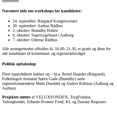
september.
Nærmere info om workshops for kandidater:
24. september: Ringsted Kongrescenter
30. september: Aarhus Rådhus
2. oktober: Brøndby Hallen
6. oktober: Supersygehuset i Aalborg
7. oktober: Odense Rådhus
Alle arrangementer afholdes kl. 16.00–21.30, er gratis og åbne for
alle kandidater til kommunal- og regionsrådsvalget.
Politisk opbakning:
Flere toppolitikere bakker op – bl.a. Bertel Haarder (Ringsted),
Folketingets formand Søren Gade (Brøndby) samt
regionsformændene Mads Duedahl og Anders Kühnau (Aalborg og
Aarhus).
Projektet støttes
af VELUXFONDEN, TrygFonden,
Tuborgfondet, Jyllands-Postens Fond, KL og Danske Regioner.