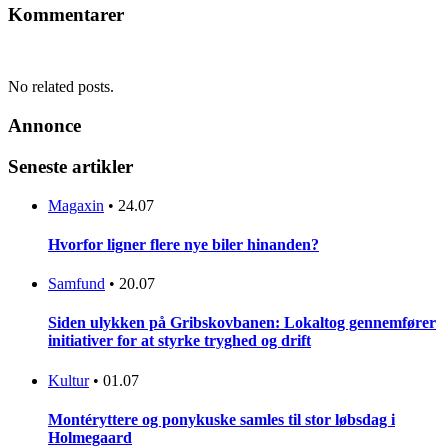
Kommentarer
No related posts.
Annonce
Seneste artikler
Magaxin
•
24.07
Hvorfor ligner flere nye biler hinanden?
Samfund
•
20.07
Siden ulykken på Gribskovbanen: Lokaltog gennemfører
initiativer for at styrke tryghed og drift
Kultur
•
01.07
Montéryttere og ponykuske samles til stor løbsdag i
Holmegaard