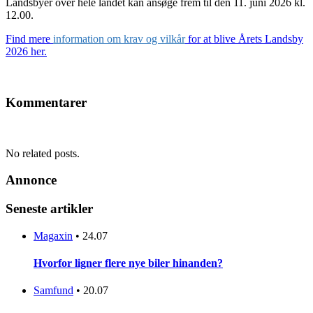
Landsbyer over hele landet kan ansøge frem til den 11. juni 2026 kl.
12.00.
Find mere
information om krav og vilkår
for at blive Årets Landsby
2026 her.
Kommentarer
No related posts.
Annonce
Seneste artikler
Magaxin
•
24.07
Hvorfor ligner flere nye biler hinanden?
Samfund
•
20.07