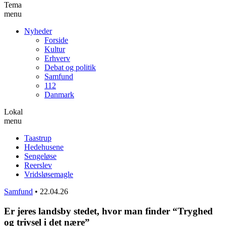
Tema
menu
Nyheder
Forside
Kultur
Erhverv
Debat og politik
Samfund
112
Danmark
Lokal
menu
Taastrup
Hedehusene
Sengeløse
Reerslev
Vridsløsemagle
Samfund
•
22.04.26
Er jeres landsby stedet, hvor man finder “Tryghed
og trivsel i det nære”