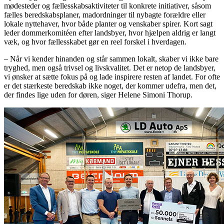
mødesteder og fællesskabsaktiviteter til konkrete initiativer, såsom
fælles beredskabsplaner, madordninger til nybagte forældre eller
lokale nyttehaver, hvor både planter og venskaber spirer. Kort sagt
leder dommerkomitéen efter landsbyer, hvor hjælpen aldrig er langt
væk, og hvor fællesskabet gør en reel forskel i hverdagen.
– Når vi kender hinanden og står sammen lokalt, skaber vi ikke bare
tryghed, men også trivsel og livskvalitet. Det er netop de landsbyer,
vi ønsker at sætte fokus på og lade inspirere resten af landet. For ofte
er det stærkeste beredskab ikke noget, der kommer udefra, men det,
der findes lige uden for døren, siger Helene Simoni Thorup.