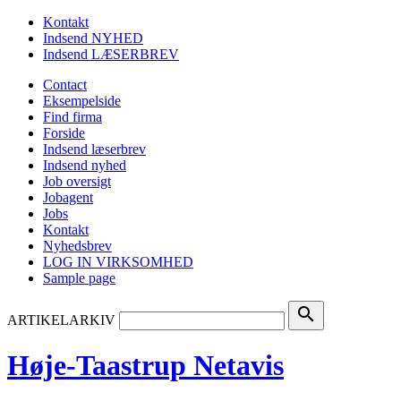
Kontakt
Indsend NYHED
Indsend LÆSERBREV
Contact
Eksempelside
Find firma
Forside
Indsend læserbrev
Indsend nyhed
Job oversigt
Jobagent
Jobs
Kontakt
Nyhedsbrev
LOG IN VIRKSOMHED
Sample page
search
ARTIKELARKIV
Høje-Taastrup Netavis