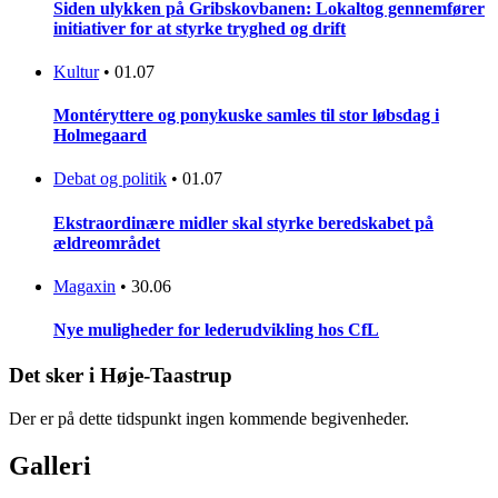
Siden ulykken på Gribskovbanen: Lokaltog gennemfører
initiativer for at styrke tryghed og drift
Kultur
•
01.07
Montéryttere og ponykuske samles til stor løbsdag i
Holmegaard
Debat og politik
•
01.07
Ekstraordinære midler skal styrke beredskabet på
ældreområdet
Magaxin
•
30.06
Nye muligheder for lederudvikling hos CfL
Det sker i Høje-Taastrup
Der er på dette tidspunkt ingen kommende begivenheder.
Galleri