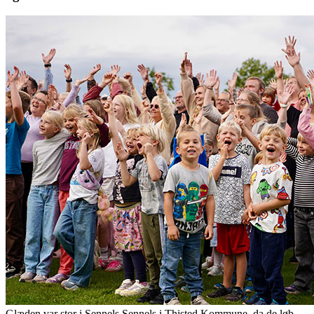
Glæden var stor i Sennels Sennels i Thisted Kommune, da de løb