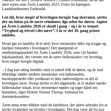
med sejren som Årets Landsby 2025. Fotos fra kåringen:
Landdistrikternes Fællesråd.
I en tid, hvor meget af hverdagen foregår bag skærmen, sættes
der nu fokus på de nære relationer, lige uden for døren. Jagten
på Årets Landsby 2026 er skudt i gang – og i år er temaet
“Tryghed og trivsel i det nære”. I år er det 30. gang prisen
uddeles.
Hvad gør en landsby til et sted, hvor mennesker føler sig trygge og
hjælper hinanden i hverdagen? Det spørgsmål er
omdrejningspunktet for Årets Landsby 2026, som i år hædrer
lokalsamfund, der værner om de nære fællesskaber i en hverdag,
hvor meget foregår digitalt.
– I dag kan alting bestilles med et enkelt klik til døren, og de små
tilfældige møder mellem mennesker ved købmanden,
busstoppestedet eller posthuset er ikke nødvendigvis en del af
hverdagen mere. Netop derfor er det afgørende, at vi skaber stærke
fællesskaber lokalt, hvor mennesker mødes og tager hånd om
hinanden, siger Helene Simoni Thorup, formand for
dommerkomitéen.
Årets tema retter blikket mod de landsbyer, der aktivt arbejder for at
styrke trygheden og trivslen i hverdagen. Det kan være alt fra nye